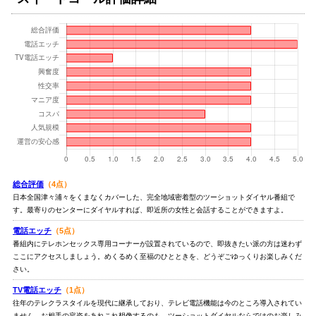
総合評価
（4点）
日本全国津々浦々をくまなくカバーした、完全地域密着型のツーショットダイヤル番組で
す。最寄りのセンターにダイヤルすれば、即近所の女性と会話することができますよ。
電話エッチ
（5点）
番組内にテレホンセックス専用コーナーが設置されているので、即抜きたい派の方は迷わず
ここにアクセスしましょう。めくるめく至福のひとときを、どうぞごゆっくりお楽しみくだ
さい。
TV電話エッチ
（1点）
往年のテレクラスタイルを現代に継承しており、テレビ電話機能は今のところ導入されてい
ません。お相手の容姿をあれこれ想像するのも、ツーショットダイヤルならではのお楽しみ