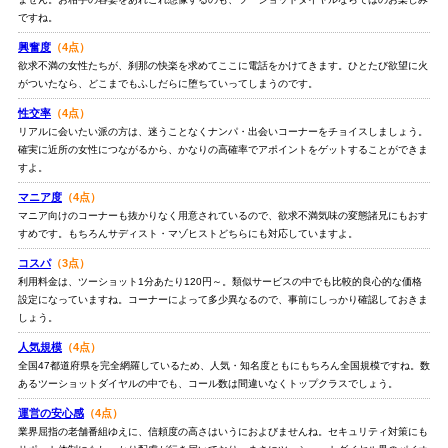
ですね。
興奮度
（4点）
欲求不満の女性たちが、刹那の快楽を求めてここに電話をかけてきます。ひとたび欲望に火
がついたなら、どこまでもふしだらに堕ちていってしまうのです。
性交率
（4点）
リアルに会いたい派の方は、迷うことなくナンパ・出会いコーナーをチョイスしましょう。
確実に近所の女性につながるから、かなりの高確率でアポイントをゲットすることができま
すよ。
マニア度
（4点）
マニア向けのコーナーも抜かりなく用意されているので、欲求不満気味の変態諸兄にもおす
すめです。もちろんサディスト・マゾヒストどちらにも対応していますよ。
コスパ
（3点）
利用料金は、ツーショット1分あたり120円～。類似サービスの中でも比較的良心的な価格
設定になっていますね。コーナーによって多少異なるので、事前にしっかり確認しておきま
しょう。
人気規模
（4点）
全国47都道府県を完全網羅しているため、人気・知名度ともにもちろん全国規模ですね。数
あるツーショットダイヤルの中でも、コール数は間違いなくトップクラスでしょう。
運営の安心感
（4点）
業界屈指の老舗番組ゆえに、信頼度の高さはいうにおよびませんね。セキュリティ対策にも