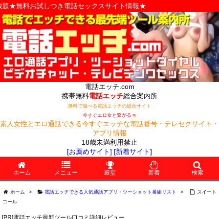
つき電話セックスサイト情報★
電話エッチ.com
携帯無料
電話エッチ
総合案内所
無料で遊べる電話エッチの総合サイト
今すぐエロ女と繋がるョ
素人女性とエロ通話できる今すぐエッチな電話番号・テレセクサイト・
アプリ情報
18歳未満利用禁止
[お薦めサイト]
[新着サイト]
ホーム
メニュー
殿堂
新着
検索
ホーム
>
電話エッチできる人気通話アプリ・ツーショット番組リスト
>
スイート
コール
[PR]電話エッチ最新ツール口コミ詳細レビュー