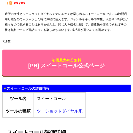
Ｈ度
♥♥♥♥♥
近所の女性とツーショットダイヤルでテレエッチが楽しめるスイートコールです。24時間利
用可能なのでムラムラした時に気軽に使えます。ジャンルもギャルや学生、人妻やSM系など
様々なので飽きることはありませんよ。同じ人を指名し続けて、連絡先を交換できればその
後は無料でテレビ電話エッチも楽しめちゃいます♪成功率が高いのでお薦めです。
※18禁
初回最大40分無料
[PR] スイートコール公式ページ
スイートコールの詳細情報
ツール名
スイートコール
ツールの種類
ツーショットダイヤル系
スイートコール評価詳細