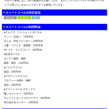
サポート体制にもしっかり配慮が行き届いており、まさにツーショットダイヤル界のパイオ
ニアと呼ぶにふさわしいクオリティを体現しています。
スイートコールの対応状況
iPhone
android
PC
スイートコールの利用料金
●テレクラ・ツーショットダイヤル
ナンパ・出会い：120円/分
ギャル・学生フリーター：165円/分
人妻・バツイチ・若奥様：165円/分
Hトーク・マニアプレイ：165円/分
●伝言ダイヤル
オープン録音：無料
録音・再生：110円/分
●イメクラコール
会話：165円/分
●プロフィールコール
プロフィール再生：無料
会話：200円/分
●スイートコール デラックス
癒しのコーナー：165円/分
テレフォンセックスのコーナー：165円/分
待ち合わせコーナー：165円/分