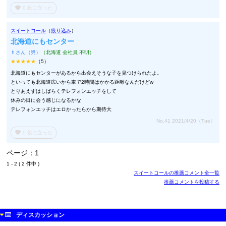
favorite
0
役に立った
スイートコール
（
絞り込み
）
北海道にもセンター
ｈさん（男）
（北海道 会社員 不明）
★★★★★
（5）
北海道にもセンターがあるから出会えそうな子を見つけられたよ。
といっても北海道広いから車で2時間はかかる距離なんだけどw
とりあえずはしばらくテレフォンエッチをして
休みの日に会う感じになるかな
テレフォンエッチはエロかったらから期待大
No.41 2021/4/20（Tue）
favorite
0
役に立った
ページ：1
1 - 2 ( 2 件中 )
スイートコールの推薦コメント全一覧
推薦コメントを投稿する
ディスカッション