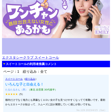
エクスタシークラブ スイートコール
スイートコールの利用者推薦コメント
ページ：1
絞り込み：全て
スイートコール
（
絞り込み
）
いろんな子と出会える！
たるたるさん（男）
（東北 自営業 30代後半）
★★★★★
（5）
都内だけでなく地方にも満遍なくエロい女の子を見つけやすくなってて有難いです。最初
からエロトークが始まって、スムーズに話が展開していく感じが良いですね。
No.129 2023/4/15（Sat）