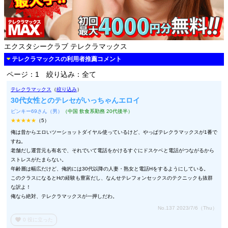
エクスタシークラブ テレクラマックス
テレクラマックスの利用者推薦コメント
ページ：1
絞り込み：全て
テレクラマックス
（
絞り込み
）
30代女性とのテレセがいっちゃんエロイ
ピンキー69さん（男）
（中国 飲食系勤務 20代後半）
★★★★★
（5）
俺は昔からエロいツーショットダイヤル使っているけど、やっぱテレクラマックスが1番で
すね。
老舗だし運営元も有名で、それでいて電話をかけるすぐにドスケベと電話がつながるから
ストレスがたまらない。
年齢層は幅広だけど、俺的には30代以降の人妻・熟女と電話Hをするようにしている。
このクラスになるとHの経験も豊富だし、なんせテレフォンセックスのテクニックも抜群
な訳よ！
俺なら絶対、テレクラマックスが一押しだわ。
No.137 2023/7/6（Thu）
favorite
0
役に立った