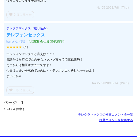
けっこうカワイイ子だったし
No.55 2021/7/8（Thu）
favorite
0
役に立った
テレクラマックス
（
絞り込み
）
テレフォンセックス
kanさん（男）
（北海道 会社員 30代前半）
★★★★★
（5）
テレフォンセックスと言えばここ！
電話かけた時点で女の子もハァハァ言ってて臨戦態勢！
そこからは相互オナニーですよ！
今日は出会いを求めてたのに・・テレホンエッチしちゃったよ！
まいっかw
No.27 2020/10/14（Wed）
favorite
0
役に立った
ページ：1
1 - 4 ( 4 件中 )
テレクラマックスの推薦コメント全一覧
推薦コメントを投稿する