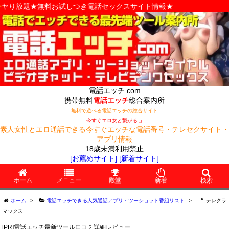
無料お試しつき電話セックスサイト情報★
電話エッチ.com
携帯無料
電話エッチ
総合案内所
無料で遊べる電話エッチの総合サイト
今すぐエロ女と繋がるョ
素人女性とエロ通話できる今すぐエッチな電話番号・テレセクサイト・
アプリ情報
18歳未満利用禁止
[お薦めサイト]
[新着サイト]
ホーム
メニュー
殿堂
新着
検索
ホーム
>
電話エッチできる人気通話アプリ・ツーショット番組リスト
>
テレクラ
マックス
[PR]電話エッチ最新ツール口コミ詳細レビュー