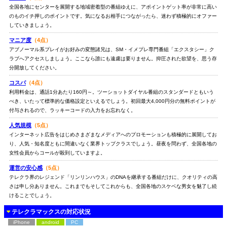
全国各地にセンターを展開する地域密着型の番組ゆえに、アポイントゲット率が非常に高い
のものイチ押しのポイントです。気になるお相手につながったら、迷わず積極的にオファー
していきましょう。
マニア度
（4点）
アブノーマル系プレイがお好みの変態諸兄は、SM・イメプレ専門番組「エクスタシー」ク
ラブへアクセスしましょう。ここなら誰にも遠慮は要りません。抑圧された欲望を、思う存
分開放してください。
コスパ
（4点）
利用料金は、通話1分あたり160円～。ツーショットダイヤル番組のスタンダードともいう
べき、いたって標準的な価格設定といえるでしょう。初回最大4,000円分の無料ポイントが
付与されるので、ラッキーコードの入力をお忘れなく。
人気規模
（5点）
インターネット広告をはじめさまざまなメディアへのプロモーションも積極的に展開してお
り、人気・知名度ともに間違いなく業界トップクラスでしょう。昼夜を問わず、全国各地の
女性会員からコールが殺到していますよ。
運営の安心感
（5点）
テレクラ界のレジェンド「リンリンハウス」のDNAを継承する番組だけに、クオリティの高
さは申し分ありません。これまでもそしてこれからも、全国各地のスケベな男女を魅了し続
けることでしょう。
テレクラマックスの対応状況
iPhone
android
PC