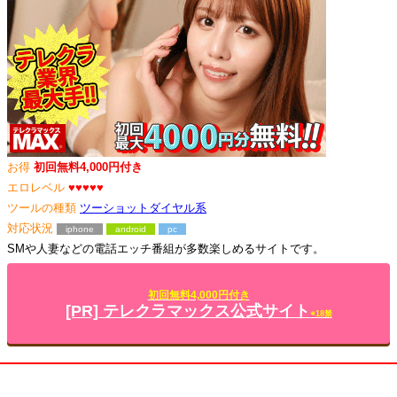
お得
初回無料4,000円付き
エロレベル
♥♥♥♥♥
ツールの種類
ツーショットダイヤル系
対応状況
iphone
android
pc
SMや人妻などの電話エッチ番組が多数楽しめるサイトです。
初回無料4,000円付き
[PR] テレクラマックス公式サイト
※18禁