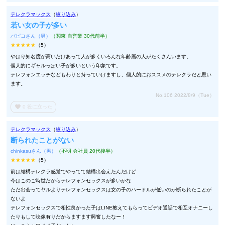
テレクラマックス
（
絞り込み
）
若い女の子が多い
パピコさん（男）
（関東 自営業 30代前半）
★★★★★
（5）
やはり知名度が高いだけあって人が多くいろんな年齢層の人がたくさんいます。
個人的にギャルっぽい子が多いという印象です。
テレフォンエッチなどもわりと持っていけますし、個人的におススメのテレクラだと思い
ます。
No.106 2022/8/9（Tue）
favorite
0
役に立った
テレクラマックス
（
絞り込み
）
断られたことがない
chinkasuさん（男）
（不明 会社員 20代後半）
★★★★★
（5）
前は結構テレクラ感覚でやってて結構出会えたんだけど
今はこのご時世だからテレフォンセックスが多いかな
ただ出会ってヤルよりテレフォンセックスは女の子のハードルが低いのか断られたことが
ないよ
テレフォンセックスで相性良かった子はLINE教えてもらってビデオ通話で相互オナニーし
たりもして映像有りだからますます興奮したなー！