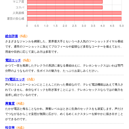
総合評価
（5点）
さまざまなジャンルを網羅した、業界最大手ともいうべき人気のツーショットダイヤル番組
です。通常のツーショットに加えてプロフィールや盗聴など多彩なコーナーを備えており、
用途や目的に応じて楽しみ方は多彩です。
電話エッチ
（5点）
かつて一世を風靡したテレクラの系譜に連なる番組ゆえに、テレホンセックスはいわば専門
分野のようなものです。生ボイスの魅力を、たっぷりお楽しみください。
TV電話エッチ
（2点）
声のコミュニケーションにとことんこだわった番組なので、テレビ電話機能はあえて導入さ
れていません、余分なギミックを削ぎ落すことにより、テレホンセックスならではの魅力を
追求し続けているのです。
興奮度
（4点）
たかが電話と侮ることなかれ、興奮レベルはときに生身のセックスをも凌駕します。声だけ
でつながるからこそ妄想が無限に広がり、めくるめくエクスタシーを鮮やかに描き出すこと
ができるのです。
性交率
（4点）